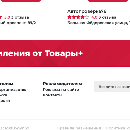
Автопроверка76
5.0
3 отзыва
4.0
3 отзыва
ий проспект, 89/2
Большая Фёдоровская улица, 
ления от Товары+
телям
Рекламодателям
организацию
Реклама на сайте
жка
Контакты
вости
331qkf85gyn5x
Правила размещения
Политика к