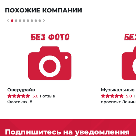
ПОХОЖИЕ КОМПАНИИ
Овердрайв
Музыкальные 
5.0
1 отзыв
5.0
1
Флотская, 8
проспект Ленина
Подпишитесь на уведомления