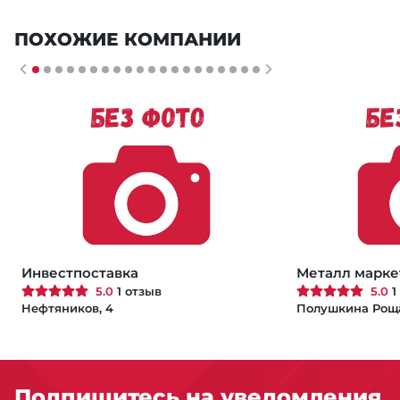
ПОХОЖИЕ КОМПАНИИ
Инвестпоставка
Металл марке
5.0
1 отзыв
5.0
1
Нефтяников, 4
Полушкина Роща,
Подпишитесь на уведомления