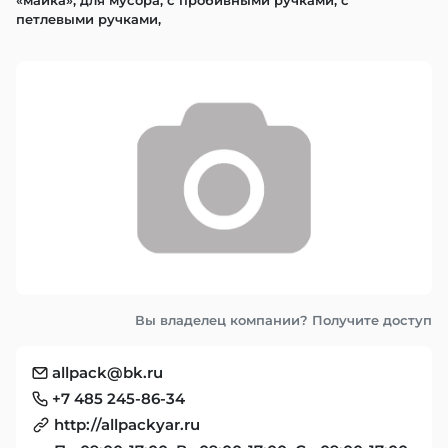
«майка», для мусора, с пробивными ручками, с 
петлевыми ручками,
Вы владелец компании? Получите доступ
allpack@bk.ru
+7 485 245-86-34
http://allpackyar.ru